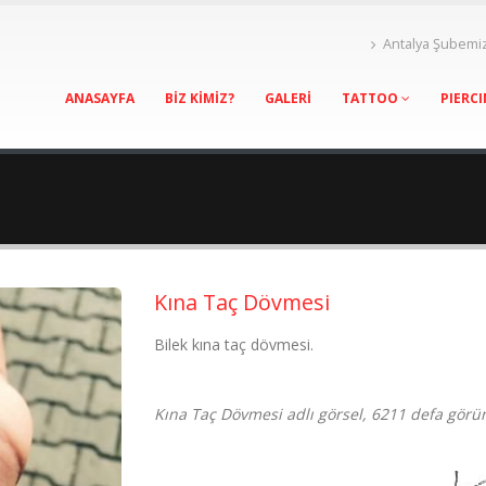
Antalya Şubemi
ANASAYFA
BİZ KİMİZ?
GALERİ
TATTOO
PIERC
Kına Taç Dövmesi
Bilek kına taç dövmesi.
Kına Taç Dövmesi adlı görsel, 6211 defa görü