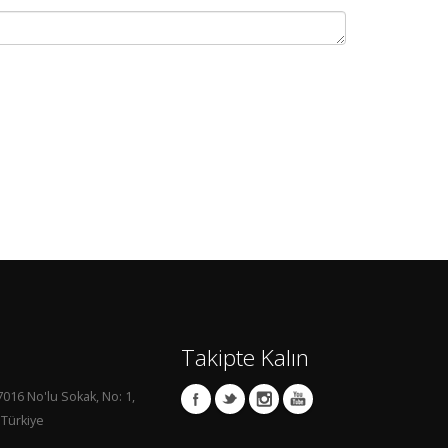
Takipte Kalın
7016 No'lu Sokak, No: 1,
 Türkiye