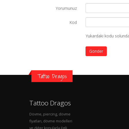
Yorumunuz
Kod
Yukardaki kodu solundak
Gönder
Tattoo Dragos
Tattoo Dragos
Dövme, piercing, dövme
fiyatları, dövme modelleri
ve diğer konularla ilgili