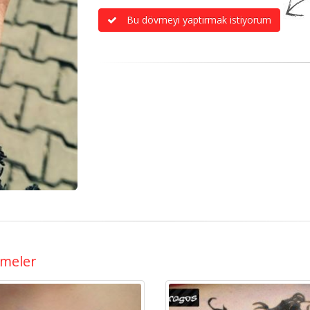
Bu dövmeyi yaptırmak istiyorum
çmeler