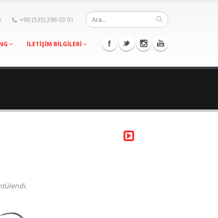
z
+90 (535) 296 03 01
ING
İLETİŞİM BİLGİLERİ
ntülendi.