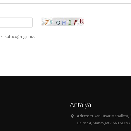
i kutucuğa giriniz.
Antalya
Adres:
Yukarı Hisar Mahallesi, 
Daire : 4, Manavgat / ANTALYA /