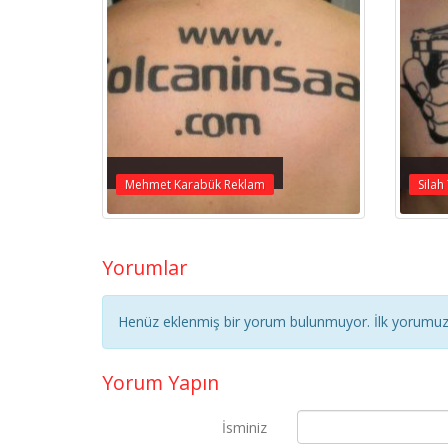
Mehmet Karabük Reklam
Silah
Yorumlar
Henüz eklenmiş bir yorum bulunmuyor. İlk yorumuz 
Yorum Yapın
İsminiz