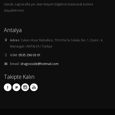
olarak, sağ tarafta yer alan iletişim bilgilerini kulanarak bizlere
ulaşabilirsiniz.
Antalya
Adres:
Yukarı Hisar Mahallesi, 7016 No'lu Sokak, No: 1, Daire : 4,
Manavgat / ANTALYA / Türkiye
GSM:
0535 296 03 01
Email:
dragosside@hotmail.com
Takipte Kalın