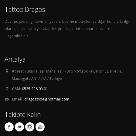
Tattoo Dragos
Dövme, piercing, dövme fiyatları, dövme modelleri ve diğer konularla ilgili
olarak, sağ tarafta yer alan iletişim bilgilerini kulanarak bizlere
ulaşabilirsiniz.
Antalya
Adres:
Yukarı Hisar Mahallesi, 7016 No'lu Sokak, No: 1, Daire : 4,
Manavgat / ANTALYA / Türkiye
GSM:
0535 296 03 01
Email:
dragosside@hotmail.com
Takipte Kalın