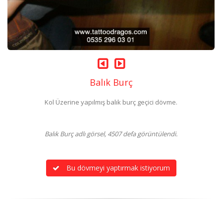
Balık Burç
Kol Üzerine yapılmış balık burç geçici dövme.
Balık Burç adlı görsel, 4507 defa görüntülendi.
Bu dövmeyi yaptırmak istiyorum