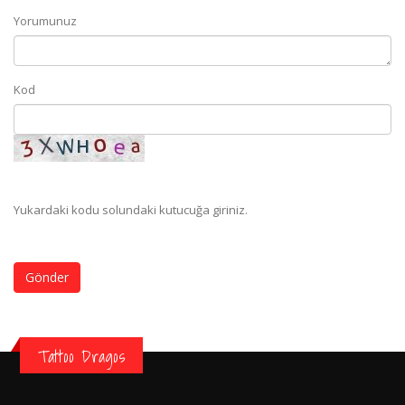
Yorumunuz
Kod
Yukardaki kodu solundaki kutucuğa giriniz.
Gönder
Tattoo Dragos