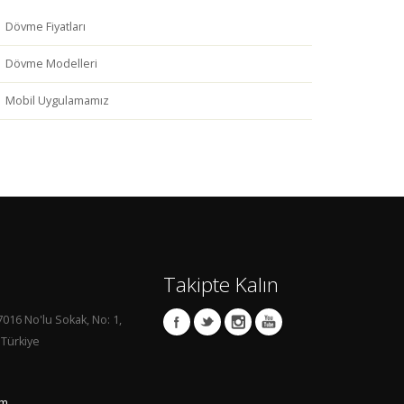
Dövme Fiyatları
Dövme Modelleri
Mobil Uygulamamız
Takipte Kalın
7016 No'lu Sokak, No: 1,
 Türkiye
om