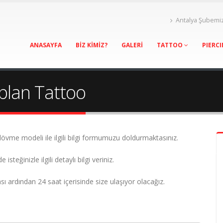
Antalya Şubemi
ANASAYFA
BİZ KİMİZ?
GALERİ
TATTOO
PIERC
aplan Tattoo
övme modeli ile ilgili bilgi formumuzu doldurmaktasınız.
teğinizle ilgili detaylı bilgi veriniz.
ı ardından 24 saat içerisinde size ulaşıyor olacağız.