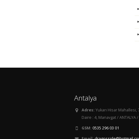
Antalya
Adres:
Yukarı Hisar Mahallesi, 
Daire : 4, Manavgat / ANTALYA /
GSM:
0535 296 03 01
Email:
dragosside@hotmail.c