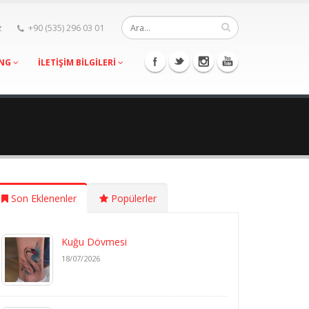
z
+90 (535) 296 03 01
ING
İLETİŞİM BİLGİLERİ
Son Eklenenler
Popülerler
Kuğu Dövmesi
18/07/2026