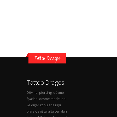
Tattoo Dragos
Tattoo Dragos
Dövme, piercing, dövme
fiyatları, dövme modelleri
ve diğer konularla ilgili
olarak, sağ tarafta yer alan