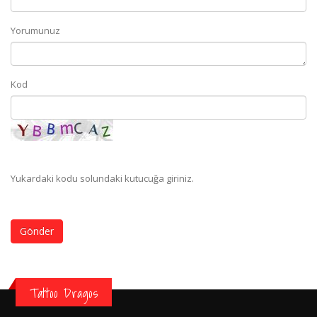
Yorumunuz
Kod
Yukardaki kodu solundaki kutucuğa giriniz.
Gönder
Tattoo Dragos