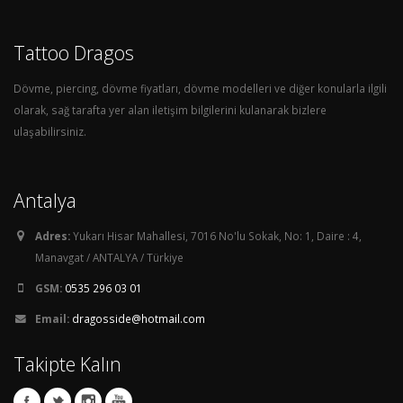
Tattoo Dragos
Dövme, piercing, dövme fiyatları, dövme modelleri ve diğer konularla ilgili
olarak, sağ tarafta yer alan iletişim bilgilerini kulanarak bizlere
ulaşabilirsiniz.
Antalya
Adres:
Yukarı Hisar Mahallesi, 7016 No'lu Sokak, No: 1, Daire : 4,
Manavgat / ANTALYA / Türkiye
GSM:
0535 296 03 01
Email:
dragosside@hotmail.com
Takipte Kalın