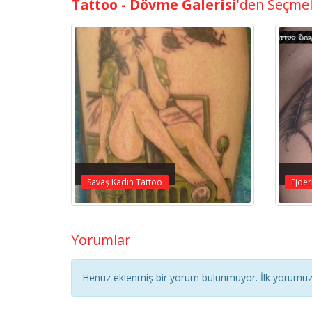
Tattoo - Dövme Galerisi
'den Seçme
Savaş Kadın Tattoo
Ejder
Yorumlar
Henüz eklenmiş bir yorum bulunmuyor. İlk yorumuz 