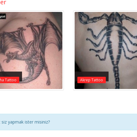
ler
ha Tattoo
Akrep Tattoo
siz yapmak ister misiniz?