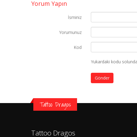
Yorum Yapın
İsminiz
Yorumunuz
Kod
Yukardaki kodu solundak
Gönder
Tattoo Dragos
Tattoo Dragos