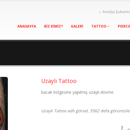
Antalya Şubemi
ANASAYFA
BİZ KİMİZ?
GALERİ
TATTOO
PIERC
Uzaylı Tattoo
bacak bölgesine yapılmış uzaylı dövme.
Uzaylı Tattoo adlı görsel, 5562 defa görüntüle