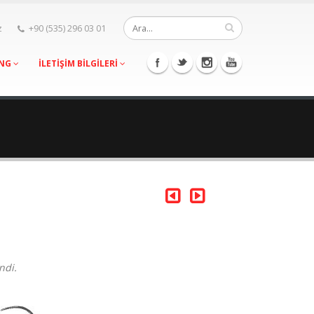
z
+90 (535) 296 03 01
ING
İLETİŞİM BİLGİLERİ
ndi.