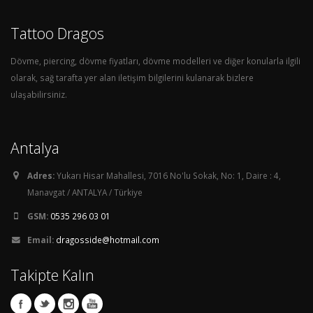
Tattoo Dragos
Dövme, piercing, dövme fiyatları, dövme modelleri ve diğer konularla ilgili
olarak, sağ tarafta yer alan iletişim bilgilerini kulanarak bizlere
ulaşabilirsiniz.
Antalya
Adres:
Yukarı Hisar Mahallesi, 7016 No'lu Sokak, No: 1, Daire : 4,
Manavgat / ANTALYA / Türkiye
GSM:
0535 296 03 01
Email:
dragosside@hotmail.com
Takipte Kalın