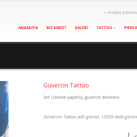
Antalya Şubemi
ANASAYFA
BİZ KİMİZ?
GALERİ
TATTOO
PIERC
Güvercin Tattoo
Sırt Üzerine yapılmış güvercin dövmesi.
Güvercin Tattoo adlı görsel, 13559 defa görün