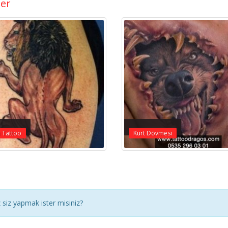
ler
 Tattoo
Kurt Dövmesi
siz yapmak ister misiniz?