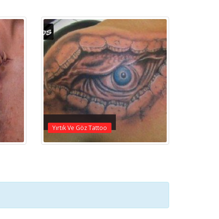
Yırtık Ve Göz Tattoo