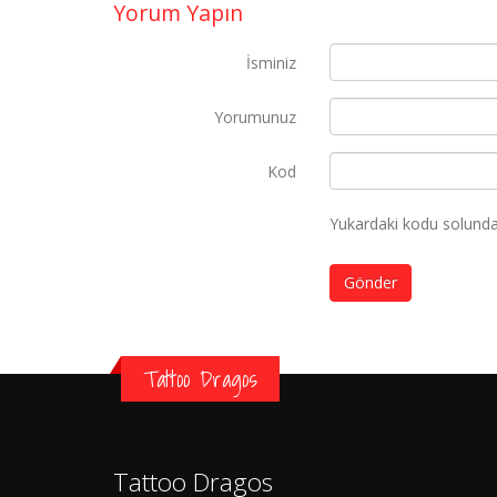
Yorum Yapın
İsminiz
Yorumunuz
Kod
Yukardaki kodu solundak
Gönder
Tattoo Dragos
Tattoo Dragos