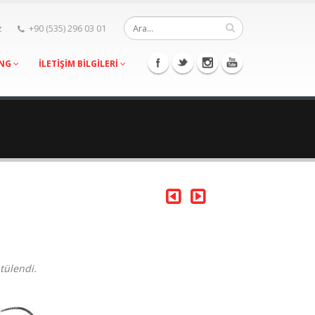
z
+90 (535) 296 03 01
ING
İLETİŞİM BİLGİLERİ
tülendi.