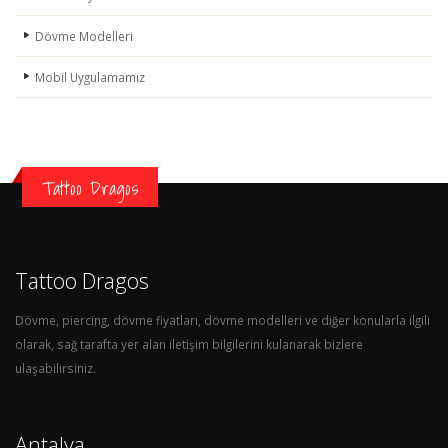
Dövme Modelleri
Mobil Uygulamamız
Tattoo Dragos
Tattoo Dragos
Dövme, piercing, dövme fiyatları, dövme modelleri ve diğer konularla ilgili
olarak, sağ tarafta yer alan iletişim bilgilerini kulanarak bizlere
ulaşabilirsiniz.
Antalya