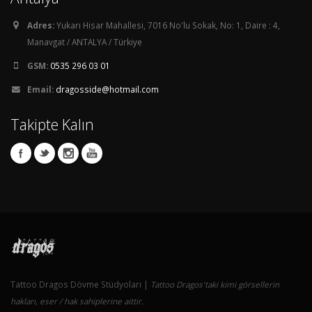
Adres:
Yukarı Hisar Mahallesi, 7016 No'lu Sokak, No: 1, Daire : 4,
Manavgat / ANTALYA / Türkiye
GSM:
0535 296 03 01
Email:
dragosside@hotmail.com
Takipte Kalın
Tattoo Dragos Dövme Stüdyoları |
Tattoo Dragos'taki kimi görsellerin
hakları, eser / hak sahiplerine aittir.