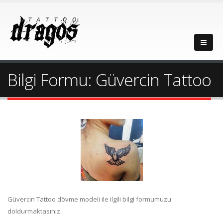
Bilgi Formu: Güvercin Tattoo
Güvercin Tattoo dövme modeli ile ilgili bilgi formumuzu
doldurmaktasınız.