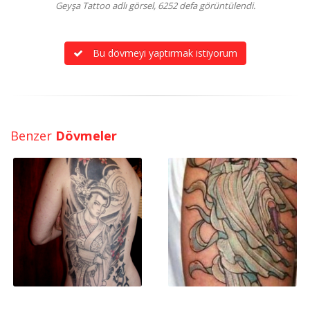
Geyşa Tattoo adlı görsel, 6252 defa görüntülendi.
Bu dövmeyi yaptırmak istiyorum
Benzer
Dövmeler