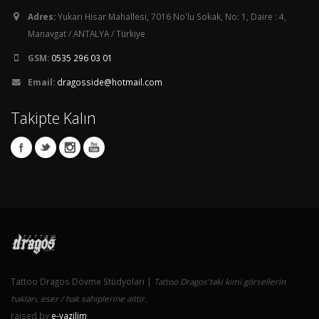
Adres:
Yukarı Hisar Mahallesi, 7016 No'lu Sokak, No: 1, Daire : 4,
Manavgat / ANTALYA / Türkiye
GSM:
0535 296 03 01
Email:
dragosside@hotmail.com
Takipte Kalın
Tattoo Dragos Dövme Stüdyoları |
Tattoo Dragos'taki kimi görsellerin
hakları, eser / hak sahiplerine aittir.
raised by
e-yazilim