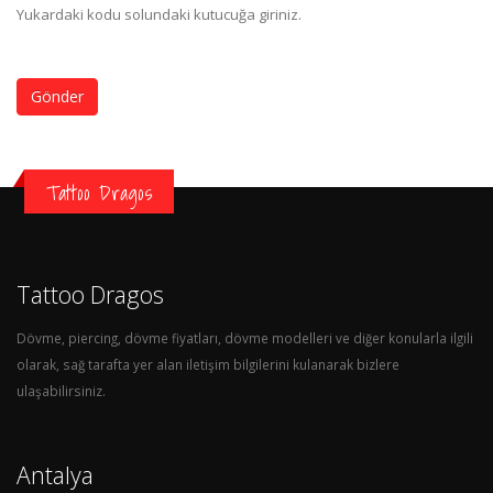
Yukardaki kodu solundaki kutucuğa giriniz.
Gönder
Tattoo Dragos
Tattoo Dragos
Dövme, piercing, dövme fiyatları, dövme modelleri ve diğer konularla ilgili
olarak, sağ tarafta yer alan iletişim bilgilerini kulanarak bizlere
ulaşabilirsiniz.
Antalya