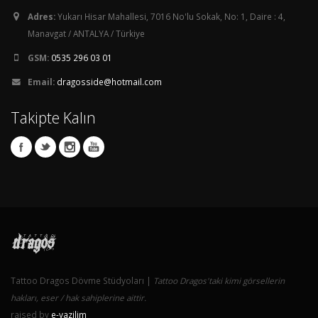
Adres:
Yukarı Hisar Mahallesi, 7016 No'lu Sokak, No: 1, Daire : 4,
Manavgat / ANTALYA / Türkiye
GSM:
0535 296 03 01
Email:
dragosside@hotmail.com
Takipte Kalın
Tattoo Dragos Dövme Stüdyoları |
Tattoo Dragos'taki kimi görsellerin
hakları, eser / hak sahiplerine aittir.
raised by
e-yazilim