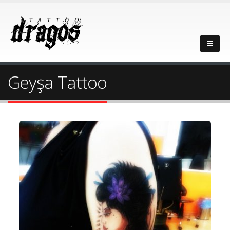
Geyşa Tattoo