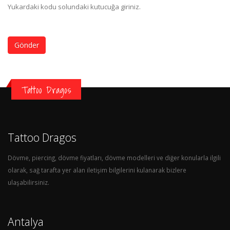
Yukardaki kodu solundaki kutucuğa giriniz.
Gönder
Tattoo Dragos
Tattoo Dragos
Dövme, piercing, dövme fiyatları, dövme modelleri ve diğer konularla ilgili
olarak, sağ tarafta yer alan iletişim bilgilerini kulanarak bizlere
ulaşabilirsiniz.
Antalya