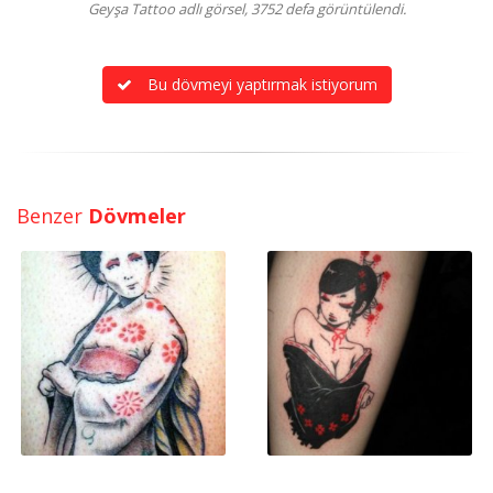
Geyşa Tattoo adlı görsel, 3752 defa görüntülendi.
Bu dövmeyi yaptırmak istiyorum
Benzer
Dövmeler