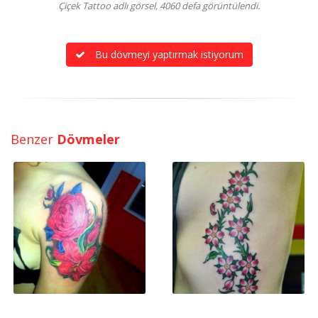
Çiçek Tattoo adlı görsel, 4060 defa görüntülendi.
Bu dövmeyi yaptırmak istiyorum
Benzer
Dövmeler