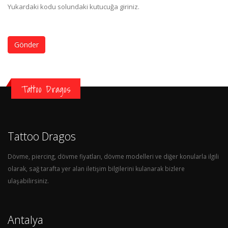
Yukardaki kodu solundaki kutucuğa giriniz.
Gönder
Tattoo Dragos
Tattoo Dragos
Dövme, piercing, dövme fiyatları, dövme modelleri ve diğer konularla ilgili
olarak, sağ tarafta yer alan iletişim bilgilerini kulanarak bizlere
ulaşabilirsiniz.
Antalya