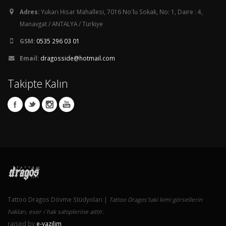
Adres:
Yukarı Hisar Mahallesi, 7016 No'lu Sokak, No: 1, Daire : 4,
Manavgat / ANTALYA / Türkiye
GSM:
0535 296 03 01
Email:
dragosside@hotmail.com
Takipte Kalın
Tattoo Dragos Dövme Stüdyoları |
Tattoo Dragos'taki kimi görsellerin
hakları, eser / hak sahiplerine aittir.
raised by
e-yazilim