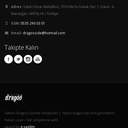
Adres:
Yukarı Hisar Mahallesi, 7016 No'lu Sokak, No: 1, Daire : 4,
Manavgat / ANTALYA / Türkiye
GSM:
0535 296 03 01
Email:
dragosside@hotmail.com
Takipte Kalın
Tattoo Dragos Dövme Stüdyoları |
Tattoo Dragos'taki kimi görsellerin
hakları, eser / hak sahiplerine aittir.
raised by
e-yazilim