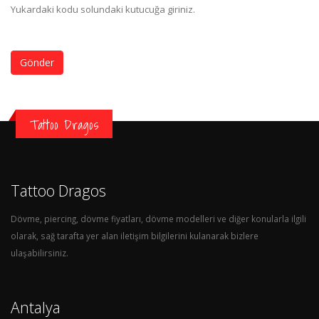
Yukardaki kodu solundaki kutucuğa giriniz.
Gönder
Tattoo Dragos
Tattoo Dragos
Dövme, piercing, dövme fiyatları, dövme modelleri ve diğer konularla ilgili
olarak, sağ tarafta yer alan iletişim bilgilerini kulanarak bizlere
ulaşabilirsiniz.
Antalya