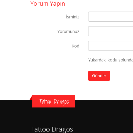
Yorum Yapın
İsminiz
Yorumunuz
Kod
Yukardaki kodu solundak
Gönder
Tattoo Dragos
Tattoo Dragos