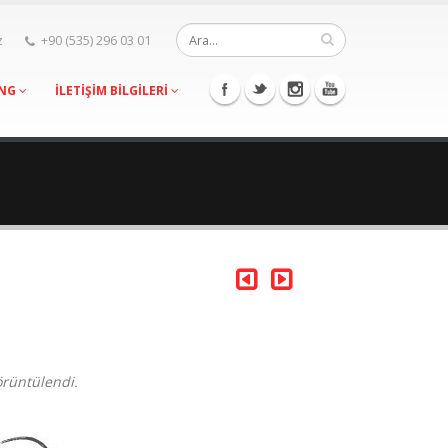
z
+90 (535) 296 03 01
ING
İLETİŞİM BİLGİLERİ
örüntülendi.