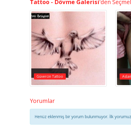
Tattoo - Dövme Galerisi
'den Seçme
Güvercin Tattoo
Asla
Yorumlar
Henüz eklenmiş bir yorum bulunmuyor. İlk yorumuz 