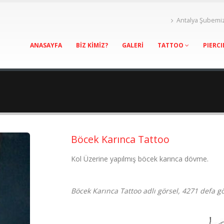
Antalya Şubemi
ANASAYFA
BİZ KİMİZ?
GALERİ
TATTOO
PIERC
Böcek Karınca Tattoo
Kol Üzerine yapılmış böcek karınca dövme.
Böcek Karınca Tattoo adlı görsel, 4271 defa g