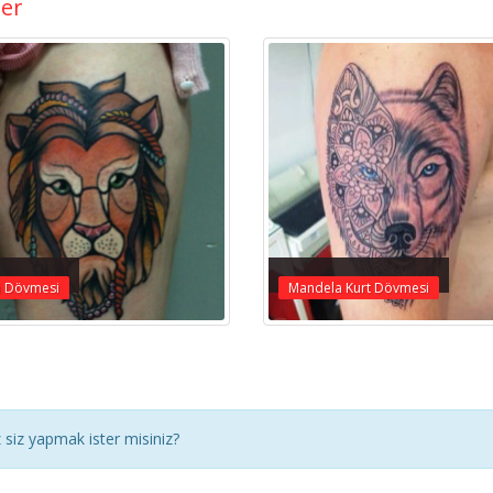
ler
n Dövmesi
Mandela Kurt Dövmesi
siz yapmak ister misiniz?