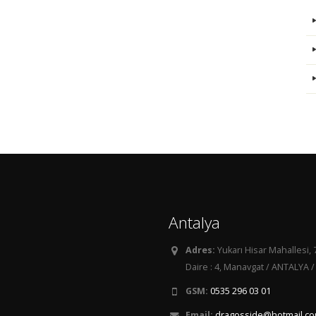
Antalya
Adres:
Yukarı Hisar Mahallesi, 
Daire : 4, Manavgat / ANTALYA /
GSM:
0535 296 03 01
Email:
dragosside@hotmail.c