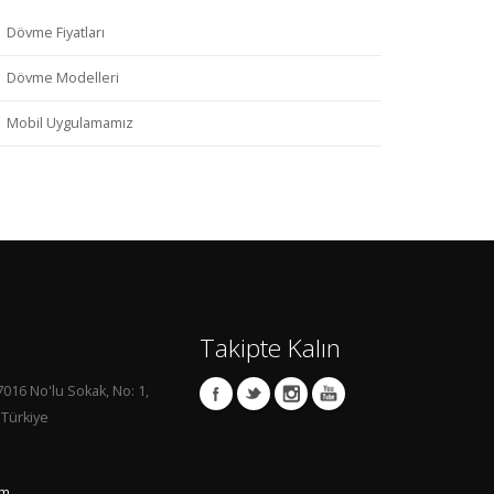
Dövme Fiyatları
Dövme Modelleri
Mobil Uygulamamız
Takipte Kalın
7016 No'lu Sokak, No: 1,
 Türkiye
om