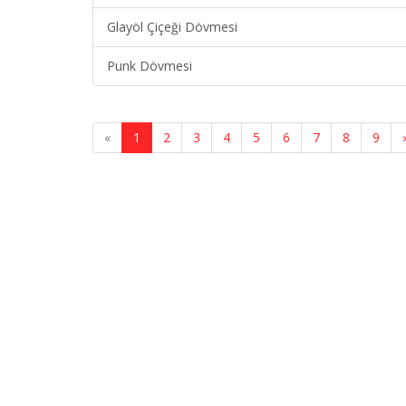
Glayöl Çiçeği Dövmesi
Punk Dövmesi
«
1
2
3
4
5
6
7
8
9