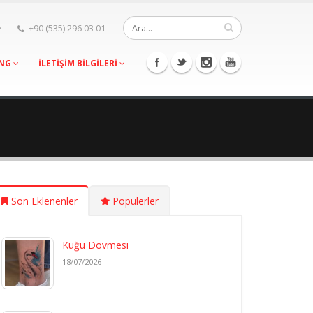
z
+90 (535) 296 03 01
ING
İLETİŞİM BİLGİLERİ
Son Eklenenler
Popülerler
Kuğu Dövmesi
18/07/2026