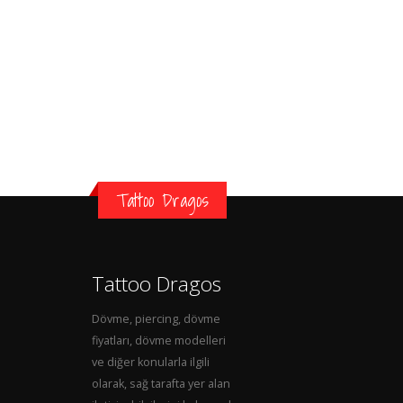
Tattoo Dragos
Tattoo Dragos
Dövme, piercing, dövme
fiyatları, dövme modelleri
ve diğer konularla ilgili
olarak, sağ tarafta yer alan