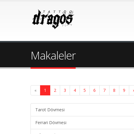
Makaleler
«
1
2
3
4
5
6
7
8
9
Tarot Dövmesi
Ferrari Dövmesi