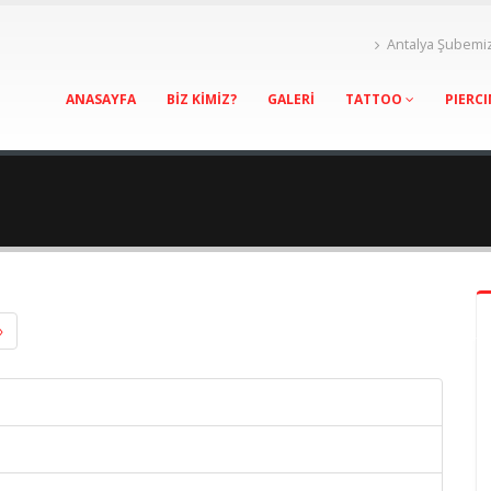
Antalya Şubemi
ANASAYFA
BİZ KİMİZ?
GALERİ
TATTOO
PIERC
»