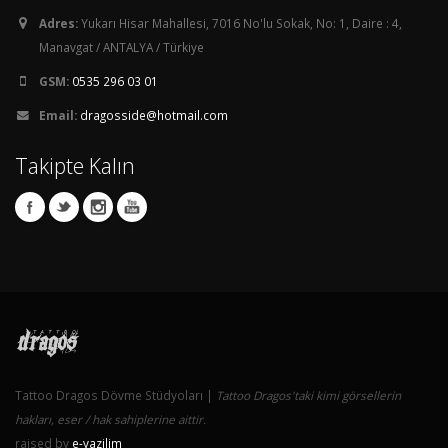
Adres:
Yukarı Hisar Mahallesi, 7016 No'lu Sokak, No: 1, Daire : 4,
Manavgat / ANTALYA / Türkiye
GSM:
0535 296 03 01
Email:
dragosside@hotmail.com
Takipte Kalın
Tattoo Dragos Dövme Stüdyoları |
Tattoo Dragos'taki kimi görsellerin
hakları, eser / hak sahiplerine aittir.
raised by
e-yazilim