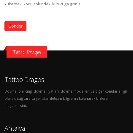
Yukardaki kodu solundaki kutucuğa giriniz.
Gönder
Tattoo Dragos
Tattoo Dragos
Dövme, piercing, dövme fiyatları, dövme modelleri ve diğer konularla ilgili
olarak, sağ tarafta yer alan iletişim bilgilerini kulanarak bizlere
ulaşabilirsiniz.
Antalya