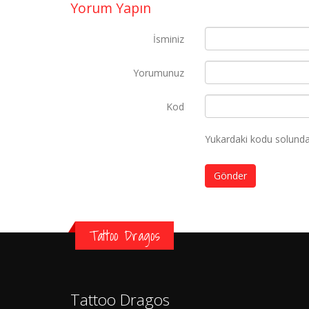
Yorum Yapın
İsminiz
Yorumunuz
Kod
Yukardaki kodu solundak
Gönder
Tattoo Dragos
Tattoo Dragos