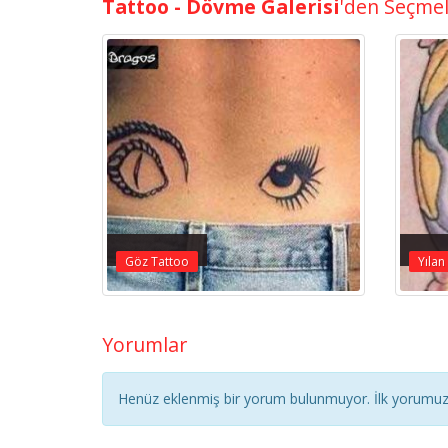
Tattoo - Dövme Galerisi
'den Seçme
Göz Tattoo
Yılan
Yorumlar
Henüz eklenmiş bir yorum bulunmuyor. İlk yorumuz 