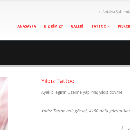
Antalya Şubemi
ANASAYFA
BİZ KİMİZ?
GALERİ
TATTOO
PIERC
Yıldız Tattoo
Ayak bilegının Üzerine yapılmış yıldız dövme.
Yıldız Tattoo adlı görsel, 4150 defa görüntülen