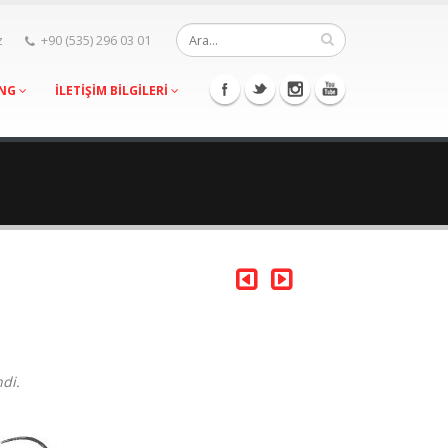
z
+90 (535) 296 03 01
ING
İLETİŞİM BİLGİLERİ
di.