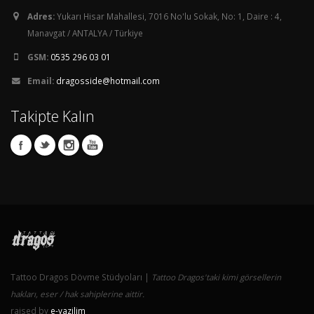
Adres:
Yukarı Hisar Mahallesi, 7016 No'lu Sokak, No: 1, Daire : 4,
Manavgat / ANTALYA / Türkiye
GSM:
0535 296 03 01
Email:
dragosside@hotmail.com
Takipte Kalın
Tattoo Dragos Dövme Stüdyoları |
Tattoo Dragos'taki kimi görsellerin
hakları, eser / hak sahiplerine aittir.
raised by
e-yazilim