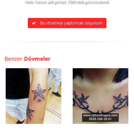
Yıldız Tattoo adlı görsel, 7589 defa görüntülendi.
Bu dövmeyi yaptırmak istiyorum
Benzer
Dövmeler