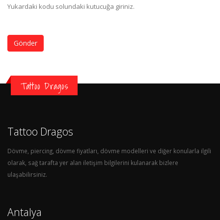
Yukardaki kodu solundaki kutucuğa giriniz.
Gönder
Tattoo Dragos
Tattoo Dragos
Dövme, piercing, dövme fiyatları, dövme modelleri ve diğer konularla ilgili
olarak, sağ tarafta yer alan iletişim bilgilerini kulanarak bizlere
ulaşabilirsiniz.
Antalya