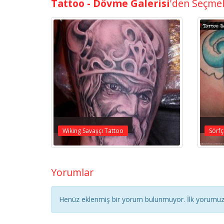
Tattoo - Dövme Galerisi
'den Seçme
Wiking Savaşçı Tattoo
Sörf
Yorumlar
Henüz eklenmiş bir yorum bulunmuyor. İlk yorumuz 