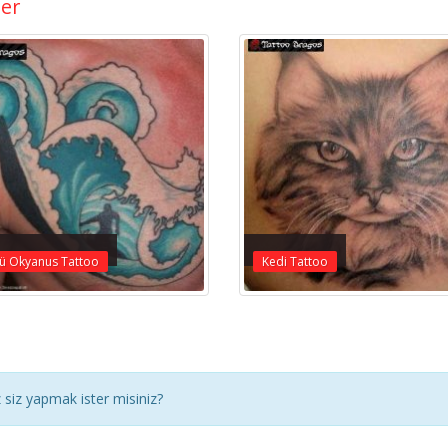
ler
çü Okyanus Tattoo
Kedi Tattoo
siz yapmak ister misiniz?