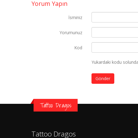
Yorum Yapın
İsminiz
Yorumunuz
Kod
Yukardaki kodu solundak
Gönder
Tattoo Dragos
Tattoo Dragos