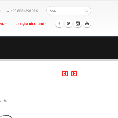
z
+90 (535) 296 03 01
ING
İLETİŞİM BİLGİLERİ
ndi.