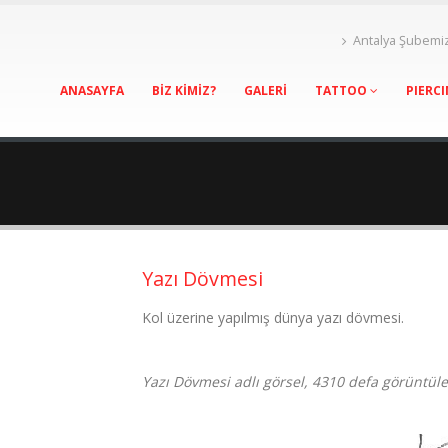
Antalya Şubemi
ANASAYFA
BİZ KİMİZ?
GALERİ
TATTOO
PIERC
Yazı Dövmesi
Kol üzerine yapılmış dünya yazı dövmesi.
Yazı Dövmesi adlı görsel, 4310 defa görüntüle