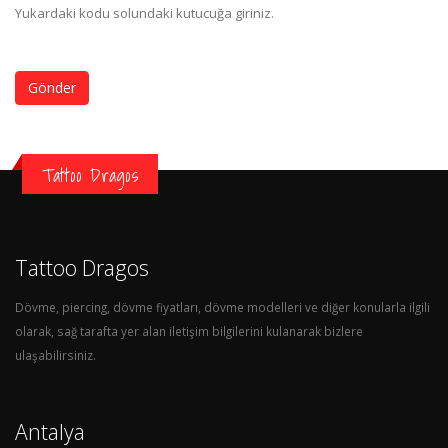
Yukardaki kodu solundaki kutucuğa giriniz.
Gönder
Tattoo Dragos
Tattoo Dragos
Dövme, piercing, dövme fiyatları, dövme modelleri ve diğer konularla ilgili
olarak, sağ tarafta yer alan iletişim bilgilerini kulanarak bizlere
ulaşabilirsiniz.
Antalya