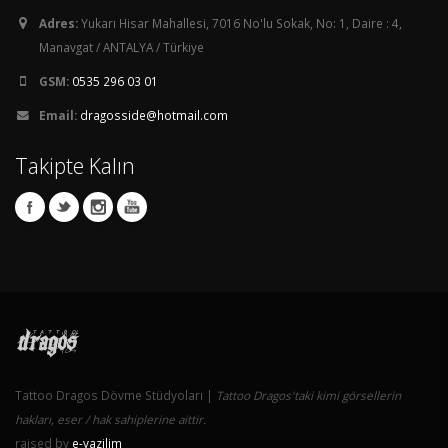
Adres:
Yukarı Hisar Mahallesi, 7016 No'lu Sokak, No: 1, Daire : 4,
Manavgat / ANTALYA / Türkiye
GSM:
0535 296 03 01
Email:
dragosside@hotmail.com
Takipte Kalın
Tattoo Dragos Dövme Stüdyoları |
Tattoo Dragos'taki kimi görsellerin
hakları, eser / hak sahiplerine aittir.
raised by
e-yazilim