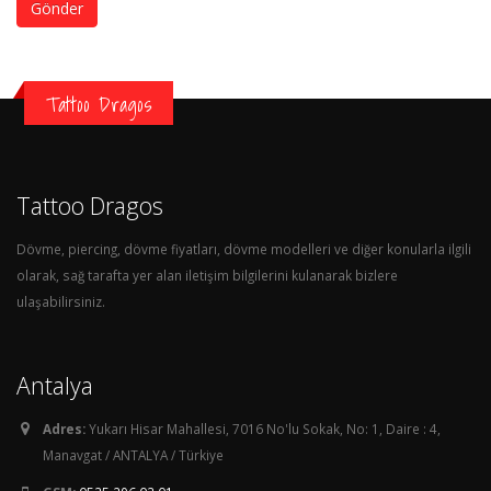
Gönder
Tattoo Dragos
Tattoo Dragos
Dövme, piercing, dövme fiyatları, dövme modelleri ve diğer konularla ilgili
olarak, sağ tarafta yer alan iletişim bilgilerini kulanarak bizlere
ulaşabilirsiniz.
Antalya
Adres:
Yukarı Hisar Mahallesi, 7016 No'lu Sokak, No: 1, Daire : 4,
Manavgat / ANTALYA / Türkiye