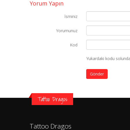
Yorum Yapın
İsminiz
Yorumunuz
Kod
Yukardaki kodu solundak
Gönder
Tattoo Dragos
Tattoo Dragos