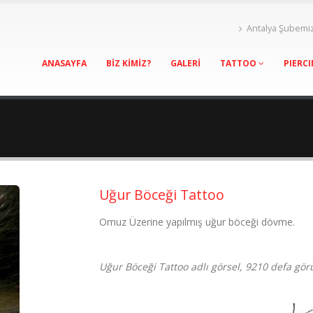
Antalya Şubemi
ANASAYFA
BİZ KİMİZ?
GALERİ
TATTOO
PIERC
Uğur Böceği Tattoo
Omuz Üzerine yapılmış uğur böceği dövme.
Uğur Böceği Tattoo adlı görsel, 9210 defa gör