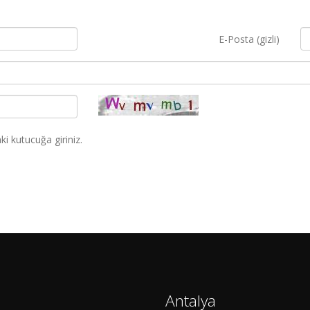
E-Posta (gizli)
i kutucuğa giriniz.
Antalya