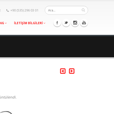
z
+90 (535) 296 03 01
ING
İLETİŞİM BİLGİLERİ
üntülendi.