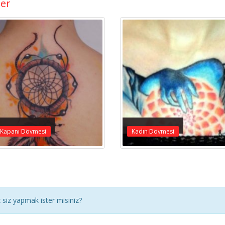
ler
 Kapanı Dövmesi
Kadın Dövmesi
siz yapmak ister misiniz?