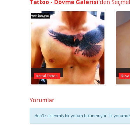
Tattoo - Dövme Galerisi
'den Seçme
Kartal Tattoo
Rüya
Yorumlar
Henüz eklenmiş bir yorum bulunmuyor. İlk yorumuz 