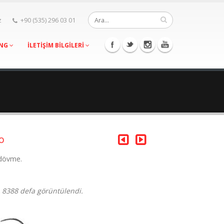
z
+90 (535) 296 03 01
ING
İLETİŞİM BİLGİLERİ
o
 dövme.
, 8388 defa görüntülendi.