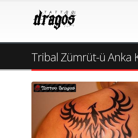
Tribal Zümrüt-ü Anka 