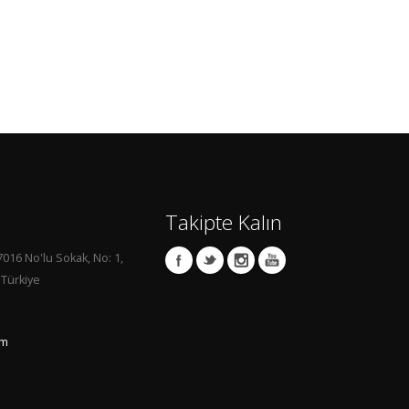
Takipte Kalın
7016 No'lu Sokak, No: 1,
 Türkiye
om