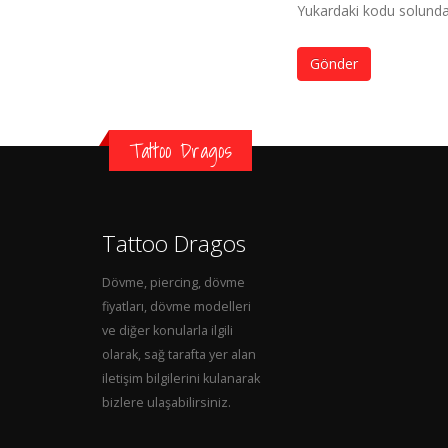
Yukardaki kodu solundak
Gönder
Tattoo Dragos
Tattoo Dragos
Dövme, piercing, dövme
fiyatları, dövme modelleri
ve diğer konularla ilgili
olarak, sağ tarafta yer alan
iletişim bilgilerini kulanarak
bizlere ulaşabilirsiniz.