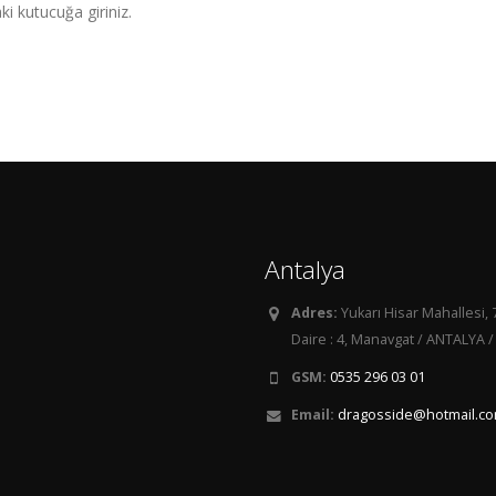
i kutucuğa giriniz.
Antalya
Adres:
Yukarı Hisar Mahallesi, 
Daire : 4, Manavgat / ANTALYA /
GSM:
0535 296 03 01
Email:
dragosside@hotmail.c