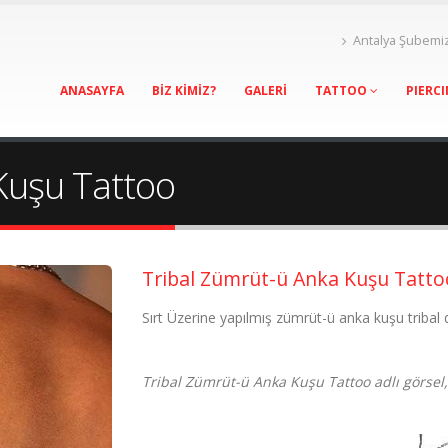
Antalya Şubemi
ANASAYFA
BİZ KİMİZ?
GALERİ
TATTOO
PIERC
Kuşu Tattoo
Tribal Zümrüt-ü Anka Kuşu Tatto
Sırt Üzerine yapılmış zümrüt-ü anka kuşu tribal
Tribal Zümrüt-ü Anka Kuşu Tattoo adlı görsel