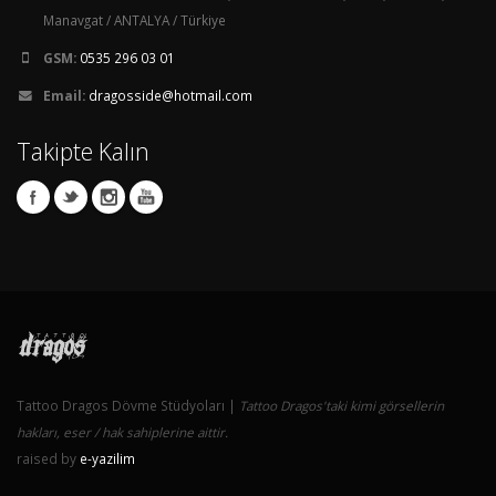
Manavgat / ANTALYA / Türkiye
GSM:
0535 296 03 01
Email:
dragosside@hotmail.com
Takipte Kalın
Tattoo Dragos Dövme Stüdyoları |
Tattoo Dragos'taki kimi görsellerin
hakları, eser / hak sahiplerine aittir.
raised by
e-yazilim