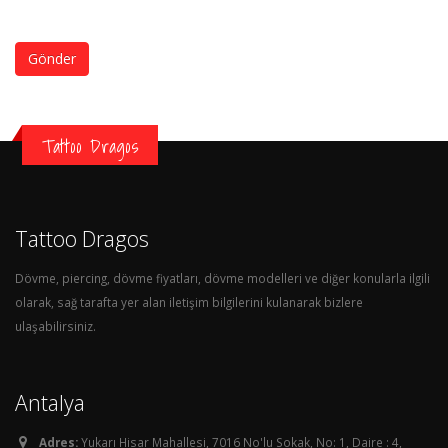
Gönder
Tattoo Dragos
Tattoo Dragos
Dövme, piercing, dövme fiyatları, dövme modelleri ve diğer konularla ilgili
olarak, sağ tarafta yer alan iletişim bilgilerini kulanarak bizlere
ulaşabilirsiniz.
Antalya
Adres:
Yukarı Hisar Mahallesi, 7016 No'lu Sokak, No: 1, Daire : 4,