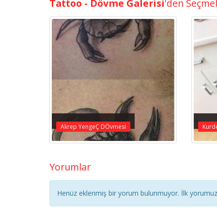
Tattoo - Dövme Galerisi
'den Seçme
Akrep YengeÇ DÖvmesİ
Kurde
Yorumlar
Henüz eklenmiş bir yorum bulunmuyor. İlk yorumuz 