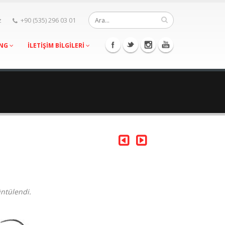
z
+90 (535) 296 03 01
ING
İLETİŞİM BİLGİLERİ
üntülendi.