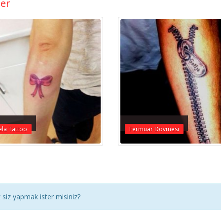
ler
la Tattoo
Fermuar Dövmesi
siz yapmak ister misiniz?