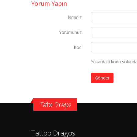
Yorum Yapın
İsminiz
Yorumunuz
Kod
Yukardaki kodu solundak
Gönder
Tattoo Dragos
Tattoo Dragos