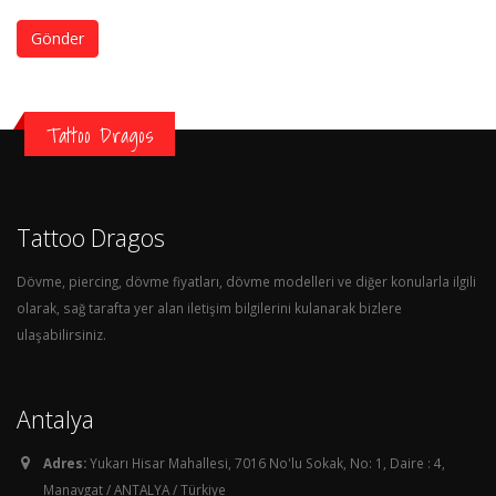
Gönder
Tattoo Dragos
Tattoo Dragos
Dövme, piercing, dövme fiyatları, dövme modelleri ve diğer konularla ilgili
olarak, sağ tarafta yer alan iletişim bilgilerini kulanarak bizlere
ulaşabilirsiniz.
Antalya
Adres:
Yukarı Hisar Mahallesi, 7016 No'lu Sokak, No: 1, Daire : 4,
Manavgat / ANTALYA / Türkiye