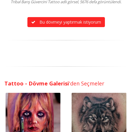
Tribal Barış Güvercini Tattoo adlı görsel, 5676 defa görüntülendi.
Bu dövmeyi yaptırmak istiyorum
Tattoo - Dövme Galerisi
'den Seçmeler