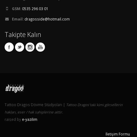
GSM:
0535 296 03 01
Email:
dragosside@hotmail.com
Takipte Kalın
Tattoo Dragos Dövme Stüdyoları |
Tattoo Dragos'taki kimi görsellerin
hakları, eser / hak sahiplerine aittir.
raised by
e-yazilim
İletişim Formu