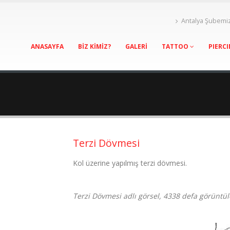
Antalya Şubemi
ANASAYFA
BİZ KİMİZ?
GALERİ
TATTOO
PIERC
Terzi Dövmesi
Kol üzerine yapılmış terzi dövmesi.
Terzi Dövmesi adlı görsel, 4338 defa görüntül