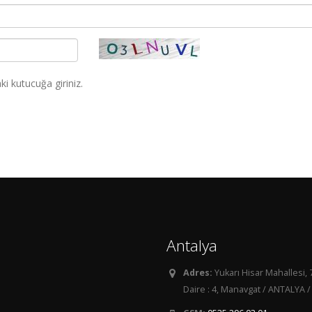
i kutucuğa giriniz.
Antalya
Adres:
Yukarı Hisar Mahallesi, 
Daire : 4, Manavgat / ANTALYA /