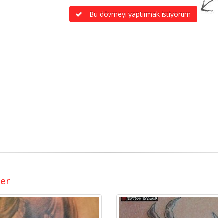
Bu dövmeyi yaptırmak istiyorum
ler