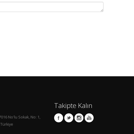
Takipte Kalın
7016 No'lu Sokak, No: 1,
 Türkiye