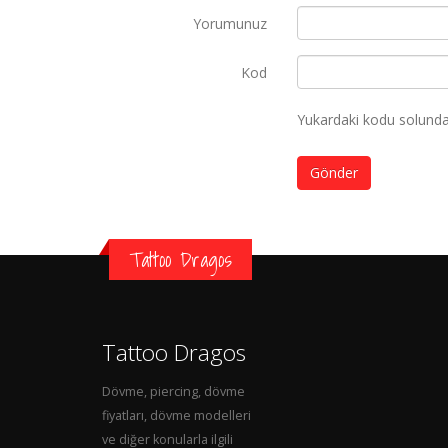
Yorumunuz
Kod
Yukardaki kodu solundak
Gönder
Tattoo Dragos
Tattoo Dragos
Dövme, piercing, dövme
fiyatları, dövme modelleri
ve diğer konularla ilgili