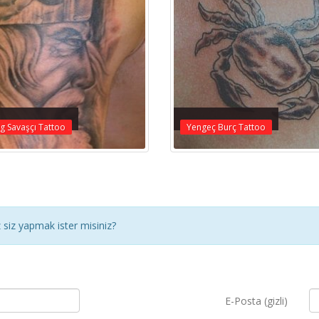
g Savaşçı Tattoo
Yengeç Burç Tattoo
siz yapmak ister misiniz?
E-Posta (gizli)