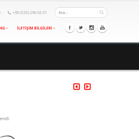
z
+90 (535) 296 03 01
ING
İLETİŞİM BİLGİLERİ
endi.