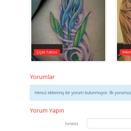
Çiçek Tattoo
Wikin
Yorumlar
Henüz eklenmiş bir yorum bulunmuyor. İlk yorumuz 
Yorum Yapın
İsminiz