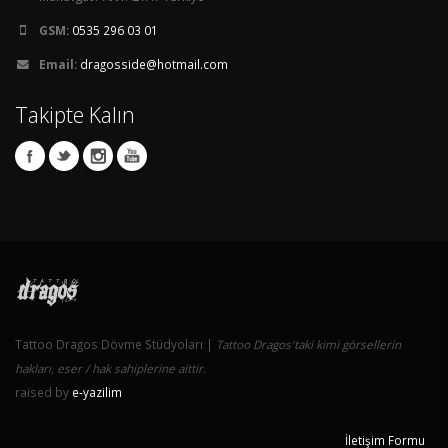
GSM:
0535 296 03 01
Email:
dragosside@hotmail.com
Takipte Kalın
Tattoo Dragos Dövme Stüdyoları |
Tattoo Dragos'taki kimi görsellerin
hakları, eser / hak sahiplerine aittir.
raised by
e-yazilim
İletişim Formu