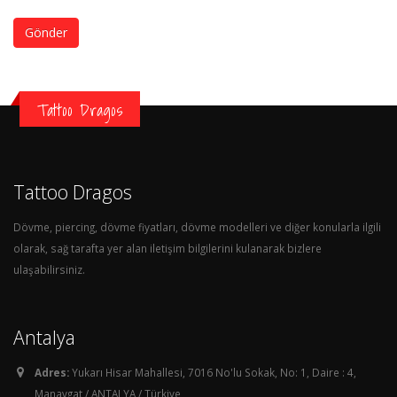
Gönder
Tattoo Dragos
Tattoo Dragos
Dövme, piercing, dövme fiyatları, dövme modelleri ve diğer konularla ilgili
olarak, sağ tarafta yer alan iletişim bilgilerini kulanarak bizlere
ulaşabilirsiniz.
Antalya
Adres:
Yukarı Hisar Mahallesi, 7016 No'lu Sokak, No: 1, Daire : 4,
Manavgat / ANTALYA / Türkiye