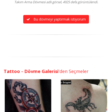
Takım Arma Dövmesi adlı görsel, 4925 defa görüntülendi.
Bu dövmeyi yaptırmak istiyorum
Tattoo - Dövme Galerisi
'den Seçmeler