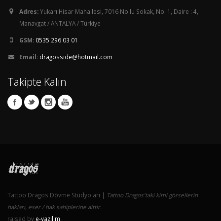
Adres:
Yukarı Hisar Mahallesi, 7016 No'lu Sokak, No: 1, Daire : 4,
Manavgat / ANTALYA / Türkiye
GSM:
0535 296 03 01
Email:
dragosside@hotmail.com
Takipte Kalın
Tattoo Dragos Dövme Stüdyoları |
Tattoo Dragos'taki kimi görsellerin
hakları, eser / hak sahiplerine aittir.
raised by
e-yazilim