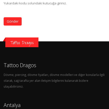
Yukardaki kodu solundaki kutucuğa giriniz.
Gönder
Tattoo Dragos
Tattoo Dragos
Dövme, piercing, dövme fiyatları, dövme modelleri ve diğer konularla ilgili
olarak, sağ tarafta yer alan iletişim bilgilerini kulanarak bizlere
ulaşabilirsiniz.
Antalya