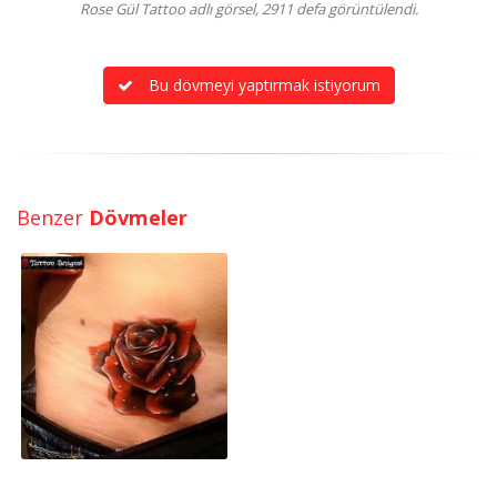
Rose Gül Tattoo adlı görsel, 2911 defa görüntülendi.
Bu dövmeyi yaptırmak istiyorum
Benzer
Dövmeler