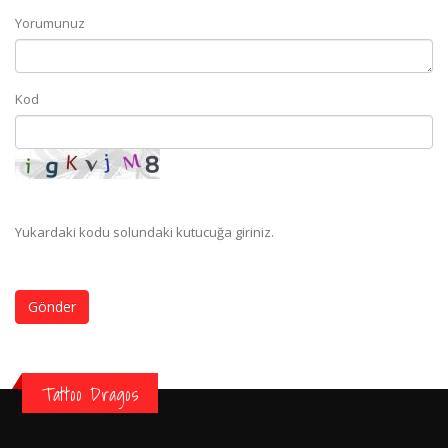
Yorumunuz
Kod
Yukardaki kodu solundaki kutucuğa giriniz.
Gönder
Tattoo Dragos