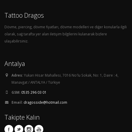
Tattoo Dragos
Dövme, piercing, dövme fiyatları, dövme modelleri ve diğer konularla ilgili
olarak, sağ tarafta yer alan iletişim bilgilerini kulanarak bizlere
ulaşabilirsiniz.
Antalya
Adres:
Yukarı Hisar Mahallesi, 7016 No'lu Sokak, No: 1, Daire : 4,
Manavgat / ANTALYA / Türkiye
GSM:
0535 296 03 01
Email:
dragosside@hotmail.com
Takipte Kalın