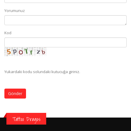
Yorumunuz
Kod
Yukardaki kodu solundaki kutucuğa giriniz.
Gönder
Tattoo Dragos