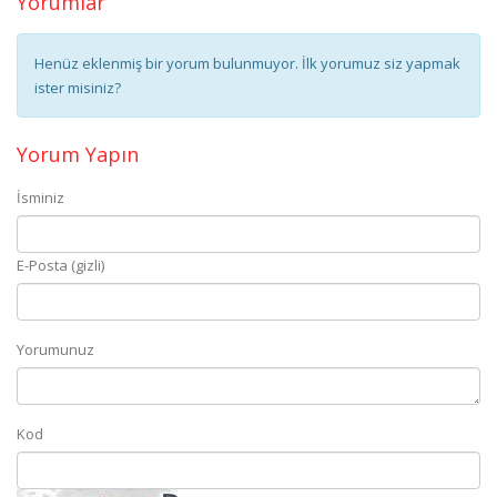
Yorumlar
Henüz eklenmiş bir yorum bulunmuyor. İlk yorumuz siz yapmak
ister misiniz?
Yorum Yapın
İsminiz
E-Posta (gizli)
Yorumunuz
Kod