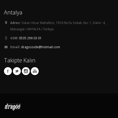
Antalya
Adres:
Yukarı Hisar Mahallesi, 7016 No'lu Sokak, No: 1, Daire : 4,
Manavgat / ANTALYA / Türkiye
GSM:
0535 296 03 01
Email:
dragosside@hotmail.com
Takipte Kalın