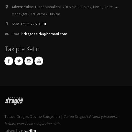
Adres:
Yukarı Hisar Mahallesi, 7016 No'lu Sokak, No: 1, Daire : 4,
Manavgat / ANTALYA / Türkiye
GSM:
0535 296 03 01
Email:
dragosside@hotmail.com
Takipte Kalın
Tattoo Dragos Dövme Stüdyoları |
Tattoo Dragos'taki kimi görsellerin
hakları, eser / hak sahiplerine aittir.
raised by
e-yazilim