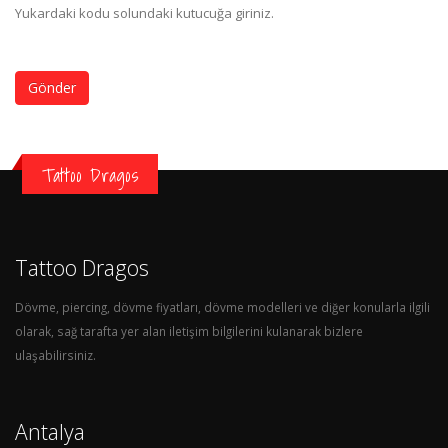
Yukardaki kodu solundaki kutucuğa giriniz.
Gönder
Tattoo Dragos
Tattoo Dragos
Dövme, piercing, dövme fiyatları, dövme modelleri ve diğer konularla ilgili
olarak, sağ tarafta yer alan iletişim bilgilerini kulanarak bizlere
ulaşabilirsiniz.
Antalya