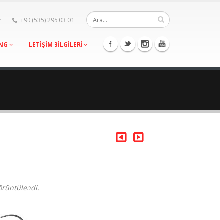
z
+90 (535) 296 03 01
ING
İLETİŞİM BİLGİLERİ
örüntülendi.