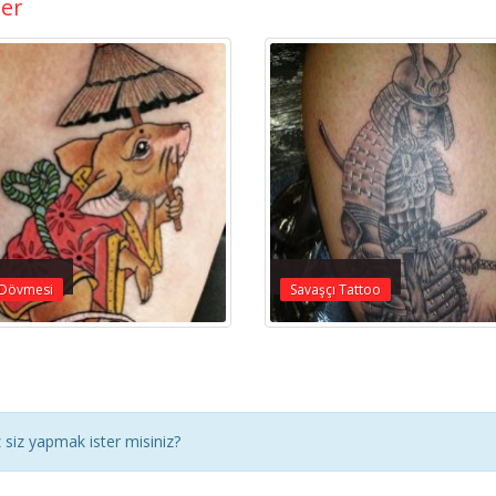
ler
 Dövmesi
Savaşçı Tattoo
siz yapmak ister misiniz?