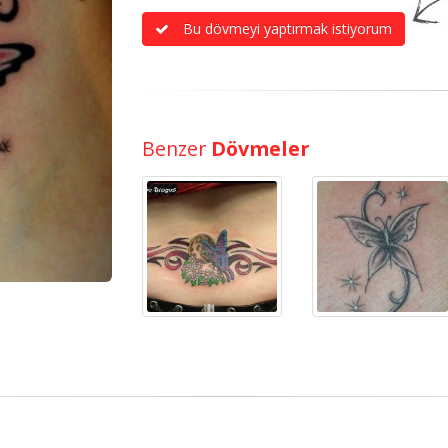
Bu dövmeyi yaptırmak istiyorum
Benzer
Dövmeler