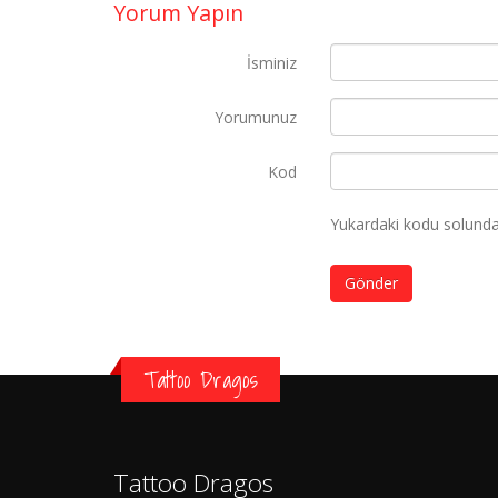
Yorum Yapın
İsminiz
Yorumunuz
Kod
Yukardaki kodu solundak
Gönder
Tattoo Dragos
Tattoo Dragos