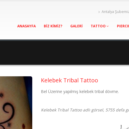
Antalya Şubemi
ANASAYFA
BİZ KİMİZ?
GALERİ
TATTOO
PIERC
Kelebek Tribal Tattoo
Bel Üzerine yapılmış kelebek tribal dövme.
Kelebek Tribal Tattoo adlı görsel, 5755 defa g