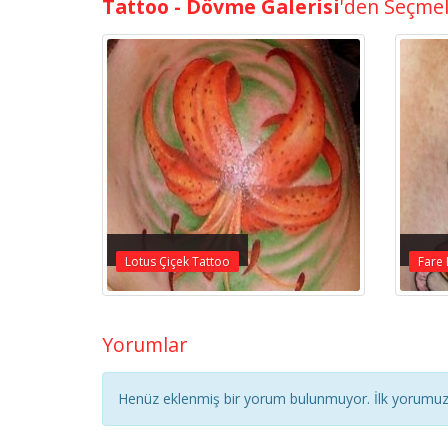
Tattoo - Dövme Galerisi
'den Seçme
Lotus Çiçek Tattoo
Fare
Yorumlar
Henüz eklenmiş bir yorum bulunmuyor. İlk yorumuz 