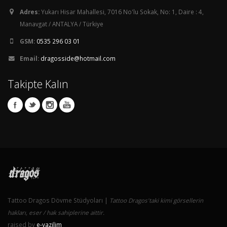
Adres:
Yukarı Hisar Mahallesi, 7016 No'lu Sokak, No: 1, Daire : 4,
Manavgat / ANTALYA / Türkiye
GSM:
0535 296 03 01
Email:
dragosside@hotmail.com
Takipte Kalın
Tattoo Dragos Dövme Stüdyoları |
Tattoo Dragos'taki kimi görsellerin
hakları, eser / hak sahiplerine aittir.
raised by
e-yazilim