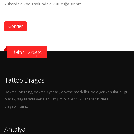
Yukardaki kodu solundaki kutucuğa giriniz.
Gönder
Tattoo Dragos
Tattoo Dragos
Dövme, piercing, dövme fiyatları, dövme modelleri ve diğer konularla ilgili
olarak, sağ tarafta yer alan iletişim bilgilerini kulanarak bizlere
ulaşabilirsiniz.
Antalya