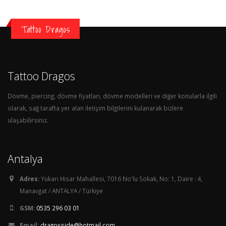
Tattoo Dragos
Tattoo Dragos
Dövme, piercing, dövme fiyatları, dövme modelleri ve diğer konularla ilgili
olarak, sağ tarafta yer alan iletişim bilgilerini kulanarak bizlere
ulaşabilirsiniz.
Antalya
Adres:
Yukarı Hisar Mahallesi, 7016 No'lu Sokak, No: 1, Daire : 4,
Manavgat / ANTALYA / Türkiye
GSM:
0535 296 03 01
Email:
dragosside@hotmail.com