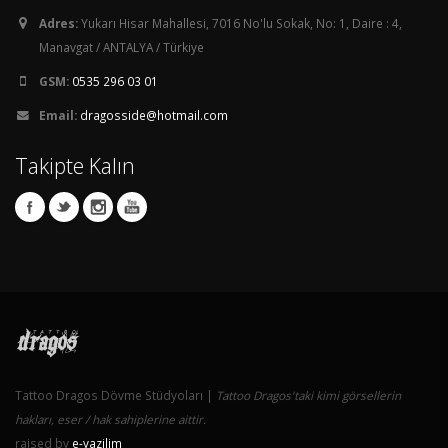
Adres:
Yukarı Hisar Mahallesi, 7016 No'lu Sokak, No: 1, Daire : 4,
Manavgat / ANTALYA / Türkiye
GSM:
0535 296 03 01
Email:
dragosside@hotmail.com
Takipte Kalın
Tattoo Dragos Dövme Stüdyoları |
Tattoo Dragos'taki kimi görsellerin
hakları, eser / hak sahiplerine aittir.
raised by
e-yazilim