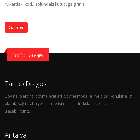
Yukardaki kodu solundaki kutucuğa giriniz.
Gönder
Tattoo Dragos
Tattoo Dragos
Dövme, piercing, dövme fiyatları, dövme modelleri ve diğer konularla ilgili
olarak, sağ tarafta yer alan iletişim bilgilerini kulanarak bizlere
ulaşabilirsiniz.
Antalya