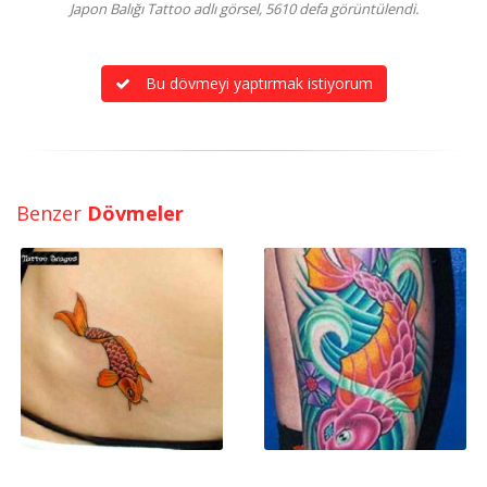
Japon Balığı Tattoo adlı görsel, 5610 defa görüntülendi.
Bu dövmeyi yaptırmak istiyorum
Benzer
Dövmeler