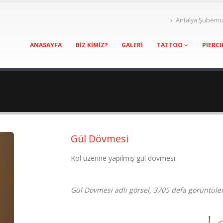
Antalya Şubemi
ANASAYFA
BİZ KİMİZ?
GALERİ
TATTOO
PIERC
Gül Dövmesi
Kol üzerine yapılmış gül dövmesi.
Gül Dövmesi adlı görsel, 3705 defa görüntüle