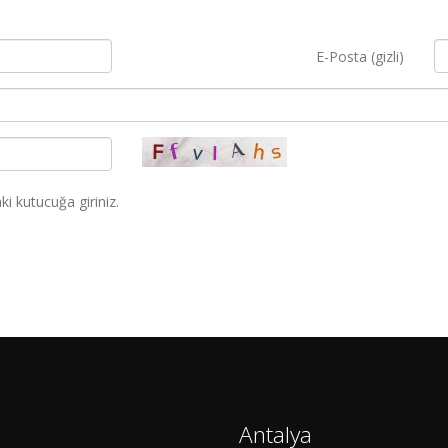
E-Posta (gizli)
i kutucuğa giriniz.
Antalya