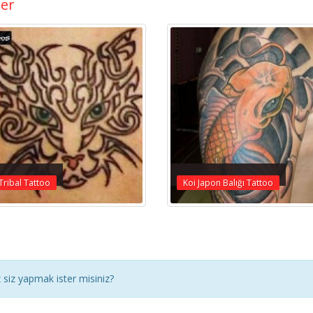
ler
Tribal Tattoo
Koi Japon Balığı Tattoo
siz yapmak ister misiniz?