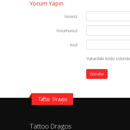
Yorum Yapın
İsminiz
Yorumunuz
Kod
Yukardaki kodu solundak
Gönder
Tattoo Dragos
Tattoo Dragos