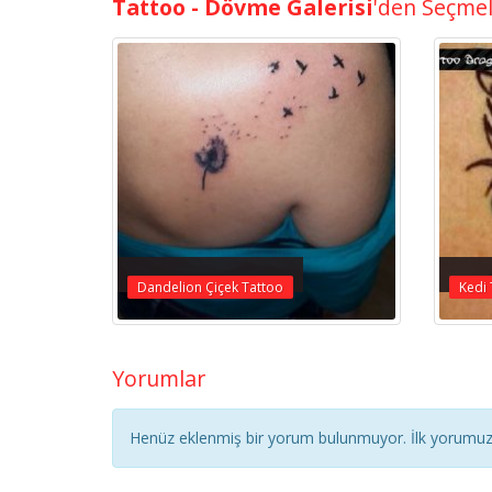
Tattoo - Dövme Galerisi
'den Seçme
Dandelion Çiçek Tattoo
Kedi 
Yorumlar
Henüz eklenmiş bir yorum bulunmuyor. İlk yorumuz 