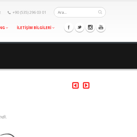
z
+90 (535) 296 03 01
ING
İLETİŞİM BİLGİLERİ
ndi.