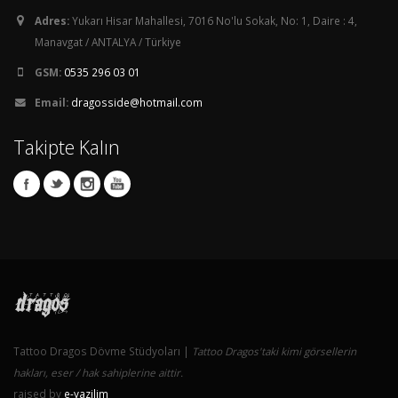
Adres:
Yukarı Hisar Mahallesi, 7016 No'lu Sokak, No: 1, Daire : 4,
Manavgat / ANTALYA / Türkiye
GSM:
0535 296 03 01
Email:
dragosside@hotmail.com
Takipte Kalın
Tattoo Dragos Dövme Stüdyoları |
Tattoo Dragos'taki kimi görsellerin
hakları, eser / hak sahiplerine aittir.
raised by
e-yazilim