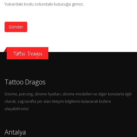
Yukardaki kodu solundaki kutucuğa giriniz.
Gönder
Tattoo Dragos
Tattoo Dragos
Dövme, piercing, dövme fiyatları, dövme modelleri ve diğer konularla ilgili
olarak, sağ tarafta yer alan iletişim bilgilerini kulanarak bizlere
ulaşabilirsiniz.
Antalya