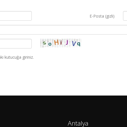
E-Posta (gizli)
i kutucuğa giriniz.
Antalya