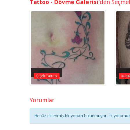
Tattoo - Dövme Galerisi
'den Seçme
Çiçek Tattoo
Kuruk
Yorumlar
Henüz eklenmiş bir yorum bulunmuyor. İlk yorumuz 