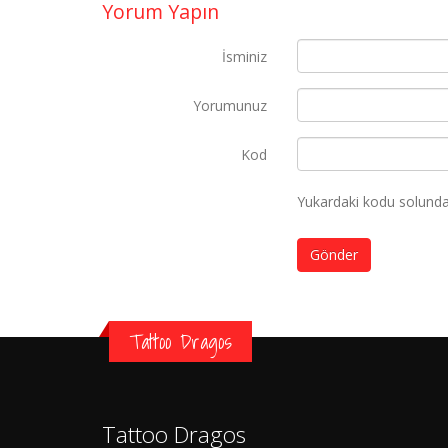
Yorum Yapın
İsminiz
Yorumunuz
Kod
Yukardaki kodu solundak
Gönder
Tattoo Dragos
Tattoo Dragos