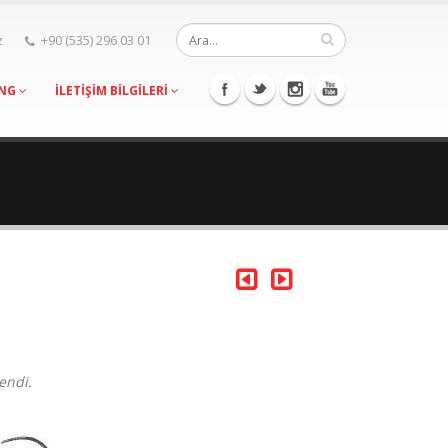
z
+90 (535) 296 03 01
ING
İLETİŞİM BİLGİLERİ
endi.