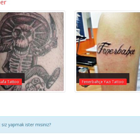
ler
afa Tattoo
Fenerbahçe Yazı Tattoo
siz yapmak ister misiniz?