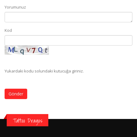
Yorumunuz
Kod
Yukardaki kodu solundaki kutucuğa giriniz.
Gönder
Tattoo Dragos