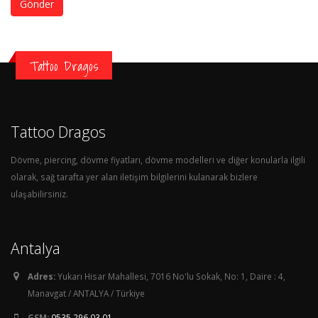
Gönder
Tattoo Dragos
Tattoo Dragos
Dövme, piercing, dövme fiyatları, dövme modelleri ve diğer konularla ilgili
olarak, sağ tarafta yer alan iletişim bilgilerini kulanarak bizlere
ulaşabilirsiniz.
Antalya
Adres:
Yukarı Hisar Mahallesi, 7016 No'lu Sokak, No: 1, Daire : 4,
Manavgat / ANTALYA / Türkiye
GSM:
0535 296 03 01