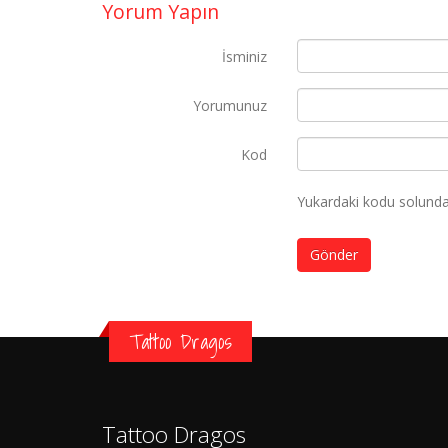
Yorum Yapın
İsminiz
Yorumunuz
Kod
Yukardaki kodu solundak
Gönder
Tattoo Dragos
Tattoo Dragos