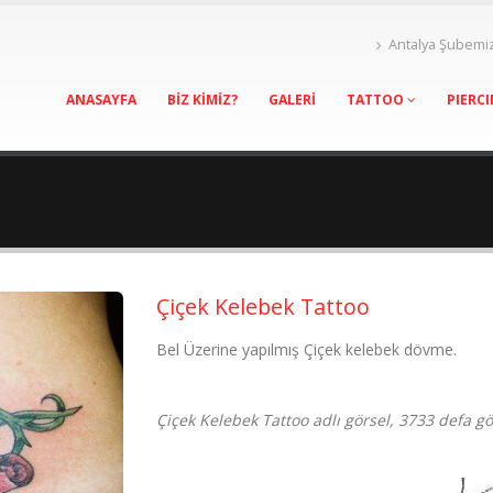
Antalya Şubemi
ANASAYFA
BİZ KİMİZ?
GALERİ
TATTOO
PIERC
Çiçek Kelebek Tattoo
Bel Üzerine yapılmış Çiçek kelebek dövme.
Çiçek Kelebek Tattoo adlı görsel, 3733 defa g