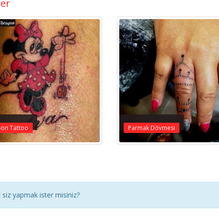
ler
oon Tattoo
Parmak Dövmesi
siz yapmak ister misiniz?