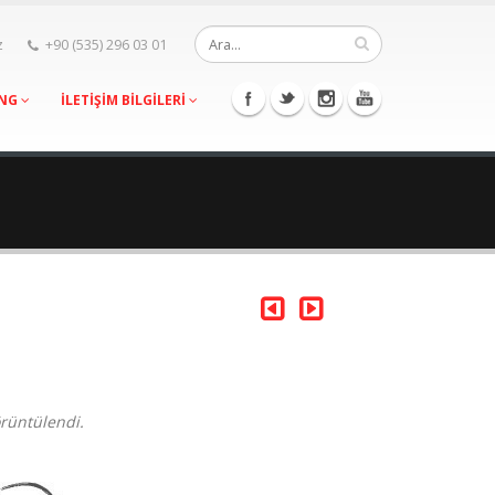
z
+90 (535) 296 03 01
ING
İLETİŞİM BİLGİLERİ
örüntülendi.