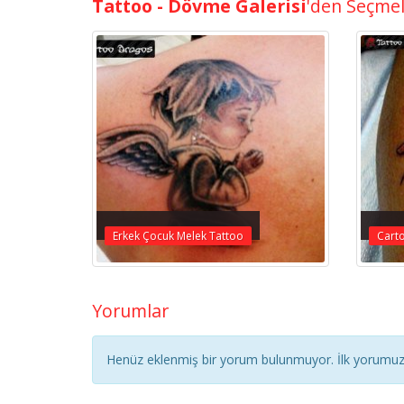
Tattoo - Dövme Galerisi
'den Seçme
Erkek Çocuk Melek Tattoo
Cart
Yorumlar
Henüz eklenmiş bir yorum bulunmuyor. İlk yorumuz 