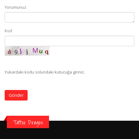
Yorumunuz
Kod
Yukardaki kodu solundaki kutucuğa giriniz.
Gönder
Tattoo Dragos