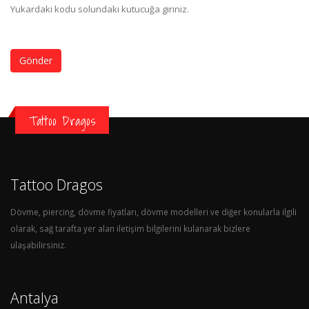
Yukardaki kodu solundaki kutucuğa giriniz.
Gönder
Tattoo Dragos
Tattoo Dragos
Dövme, piercing, dövme fiyatları, dövme modelleri ve diğer konularla ilgili
olarak, sağ tarafta yer alan iletişim bilgilerini kulanarak bizlere
ulaşabilirsiniz.
Antalya