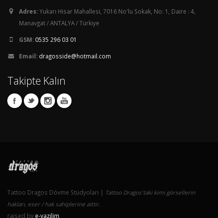
Adres:
Yukarı Hisar Mahallesi, 7016 No'lu Sokak, No: 1, Daire : 4,
Manavgat / ANTALYA / Türkiye
GSM:
0535 296 03 01
Email:
dragosside@hotmail.com
Takipte Kalın
Tattoo Dragos Dövme Stüdyoları |
Tattoo Dragos'taki kimi görsellerin
hakları, eser / hak sahiplerine aittir.
raised by
e-yazilim