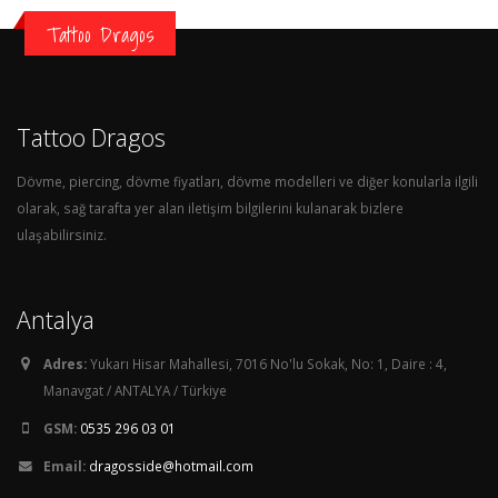
Tattoo Dragos
Tattoo Dragos
Dövme, piercing, dövme fiyatları, dövme modelleri ve diğer konularla ilgili
olarak, sağ tarafta yer alan iletişim bilgilerini kulanarak bizlere
ulaşabilirsiniz.
Antalya
Adres:
Yukarı Hisar Mahallesi, 7016 No'lu Sokak, No: 1, Daire : 4,
Manavgat / ANTALYA / Türkiye
GSM:
0535 296 03 01
Email:
dragosside@hotmail.com