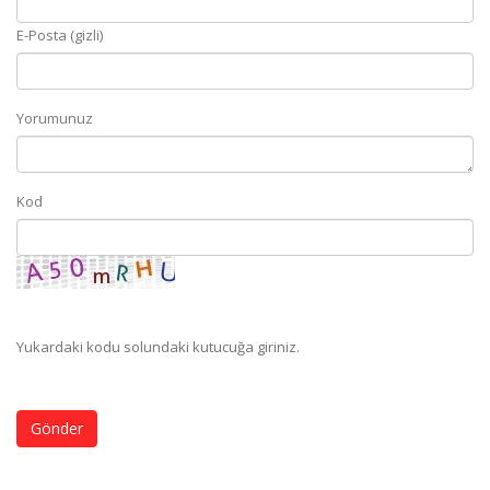
E-Posta (gizli)
Yorumunuz
Kod
Yukardaki kodu solundaki kutucuğa giriniz.
Gönder