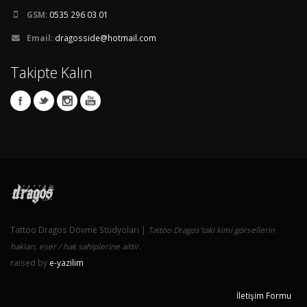
GSM:
0535 296 03 01
Email:
dragosside@hotmail.com
Takipte Kalın
Tattoo Dragos Dövme Stüdyoları |
Tattoo Dragos'taki kimi görsellerin
hakları, eser / hak sahiplerine aittir.
raised by
e-yazilim
İletişim Formu