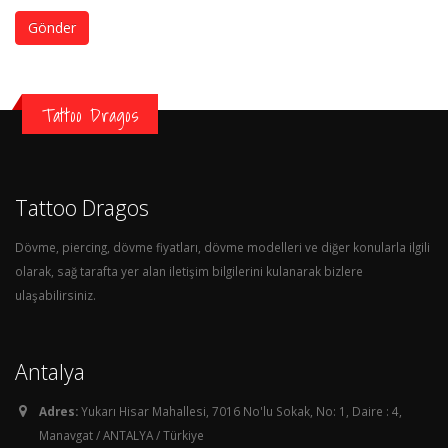
Gönder
Tattoo Dragos
Tattoo Dragos
Dövme, piercing, dövme fiyatları, dövme modelleri ve diğer konularla ilgili
olarak, sağ tarafta yer alan iletişim bilgilerini kulanarak bizlere
ulaşabilirsiniz.
Antalya
Adres:
Yukarı Hisar Mahallesi, 7016 No'lu Sokak, No: 1, Daire : 4,
Manavgat / ANTALYA / Türkiye