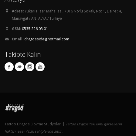
Adres:
Yukarı Hisar Mahallesi, 7016 No'lu Sokak, No: 1, Daire : 4,
Manavgat / ANTALYA / Türkiye
GSM:
0535 296 03 01
Email:
dragosside@hotmail.com
Takipte Kalın
Tattoo Dragos Dövme Stüdyoları |
Tattoo Dragos'taki kimi görsellerin
hakları, eser / hak sahiplerine aittir.