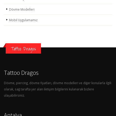
Dövme Modelleri
Mobil Uygulamamız
Tattoo Dragos
Tattoo Dragos
Dövme, piercing, dövme fiyatları, dövme modelleri ve diğer konularla ilgili
olarak, sağ tarafta yer alan iletişim bilgilerini kulanarak bizlere
ulaşabilirsiniz.
Antalya