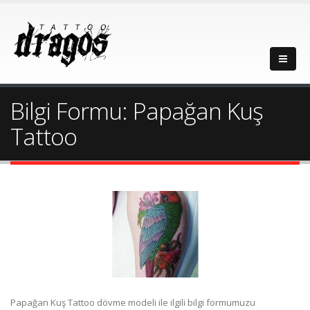
Bilgi Formu: Papağan Kuş
Tattoo
Papağan Kuş Tattoo dövme modeli ile ilgili bilgi formumuzu