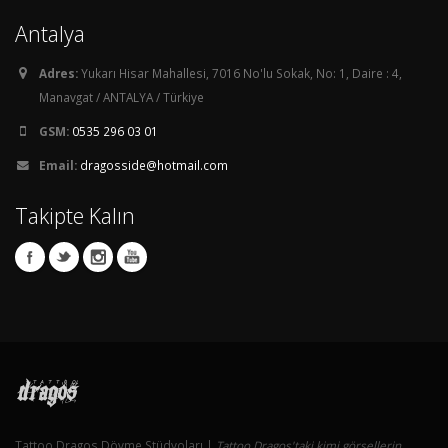
Antalya
Adres:
Yukarı Hisar Mahallesi, 7016 No'lu Sokak, No: 1, Daire : 4,
Manavgat / ANTALYA / Türkiye
GSM:
0535 296 03 01
Email:
dragosside@hotmail.com
Takipte Kalın
Tattoo Dragos Dövme Stüdyoları |
Tattoo Dragos'taki kimi görsellerin