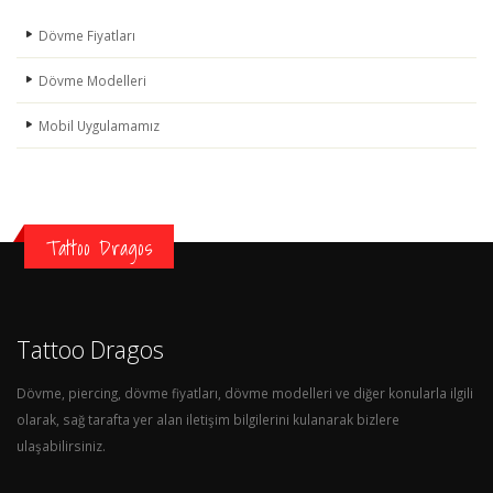
Dövme Fiyatları
Dövme Modelleri
Mobil Uygulamamız
Tattoo Dragos
Tattoo Dragos
Dövme, piercing, dövme fiyatları, dövme modelleri ve diğer konularla ilgili
olarak, sağ tarafta yer alan iletişim bilgilerini kulanarak bizlere
ulaşabilirsiniz.